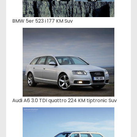
BMW 5er 523 i 177 KM Suv
Audi A6 3.0 TDI quattro 224 KM tiptronic Suv