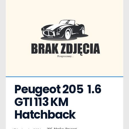
Peugeot 205  1.6 
GTI 113 KM 
Hatchback
205
,
Marka: Peugeot