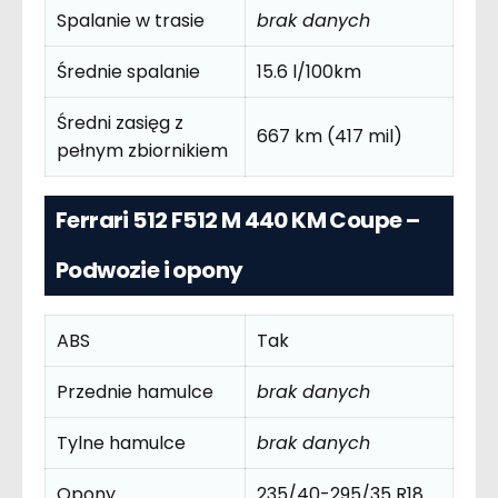
Spalanie w trasie
brak danych
Średnie spalanie
15.6 l/100km
Średni zasięg z
667 km (417 mil)
pełnym zbiornikiem
Ferrari 512 F512 M 440 KM Coupe –
Podwozie i opony
ABS
Tak
Przednie hamulce
brak danych
Tylne hamulce
brak danych
Opony
235/40-295/35 R18