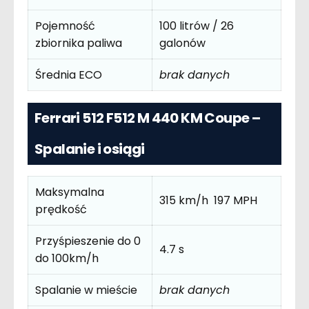
Pojemność
100 litrów / 26
zbiornika paliwa
galonów
Średnia ECO
brak danych
Ferrari 512 F512 M 440 KM Coupe –
Spalanie i osiągi
Maksymalna
315 km/h 197 MPH
prędkość
Przyśpieszenie do 0
4.7 s
do 100km/h
Spalanie w mieście
brak danych