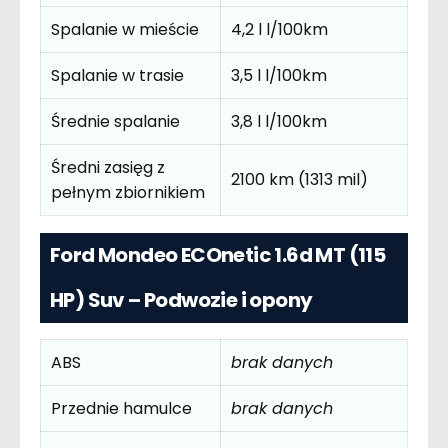
Spalanie w mieście
4,2 l l/100km
Spalanie w trasie
3,5 l l/100km
Średnie spalanie
3,8 l l/100km
Średni zasięg z
2100 km (1313 mil)
pełnym zbiornikiem
Ford Mondeo ECOnetic 1.6d MT (115
HP) Suv – Podwozie i opony
ABS
brak danych
Przednie hamulce
brak danych