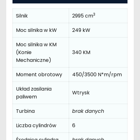
3
Silnik
2995 cm
Moc silnika w kW
249 kW
Moc silnika w KM
(Konie
340 KM
Mechaniczne)
Moment obrotowy
450/3500 N*m/rpm
Układ zasilania
Wtrysk
paliwem
Turbina
brak danych
Liczba cylindrów
6
Średnica cylindra
brak danych