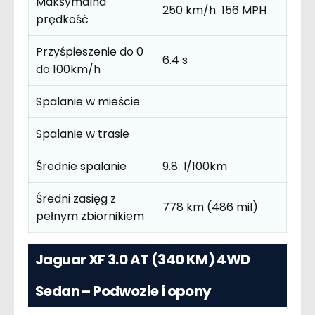
Maksymalna
250 km/h 156 MPH
prędkość
Przyśpieszenie do 0
6.4 s
do 100km/h
Spalanie w mieście
Spalanie w trasie
Średnie spalanie
9.8 l/100km
Średni zasięg z
778 km (486 mil)
pełnym zbiornikiem
Jaguar XF 3.0 AT (340 KM) 4WD
Sedan – Podwozie i opony