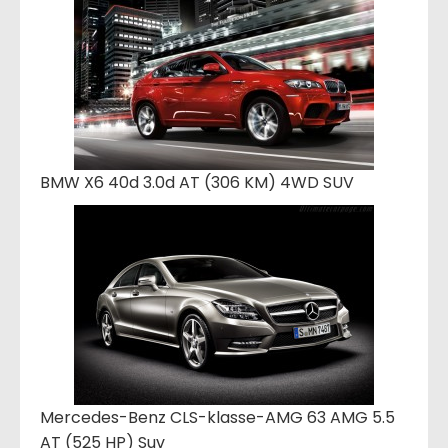
BMW X6 40d 3.0d AT (306 KM) 4WD SUV
Mercedes-Benz CLS-klasse-AMG 63 AMG 5.5
AT (525 HP) Suv