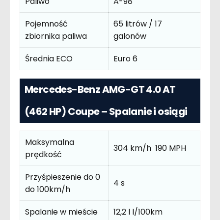
Paliwo
A-98
Pojemność
65 litrów / 17
zbiornika paliwa
galonów
Średnia ECO
Euro 6
Mercedes-Benz AMG-GT 4.0 AT
(462 HP) Coupe – Spalanie i osiągi
Maksymalna
304 km/h 190 MPH
prędkość
Przyśpieszenie do 0
4 s
do 100km/h
Spalanie w mieście
12,2 l l/100km