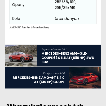
255/35/R19,
Opony
295/35/R19
Koła
brak danych
AMG-GT
,
Marka: Mercedes-Benz
Poprzedni samochód
MERCEDES-BENZ AMG-GLE-
COUPE 63 S 5.5 AT (585 HP) 4WD
SUV
Kolejny samochód
MERCEDES-BENZ AMG-GT S 4.0
AT (510 HP) COUPE