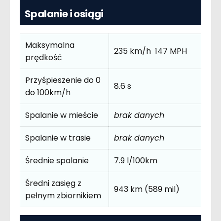
Spalanie i osiągi
Maksymalna
235 km/h 147 MPH
prędkość
Przyśpieszenie do 0
8.6 s
do 100km/h
Spalanie w mieście
brak danych
Spalanie w trasie
brak danych
Średnie spalanie
7.9 l/100km
Średni zasięg z
943 km (589 mil)
pełnym zbiornikiem