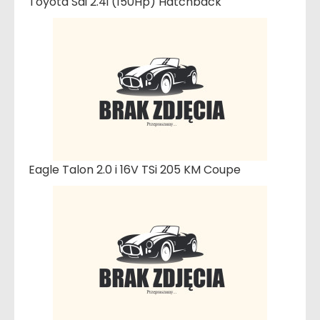
Toyota Sai 2.4i (150Hp) Hatchback
Eagle Talon 2.0 i 16V TSi 205 KM Coupe