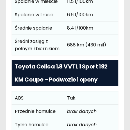
Spalanie w mieście
11.5 l/100km
Spalanie w trasie
6.6 l/100km
Średnie spalanie
8.4 l/100km
Średni zasięg z
688 km (430 mil)
pełnym zbiornikiem
Toyota Celica 1.8 VVTL i Sport 192
KM Coupe – Podwozie i opony
ABS
Tak
Przednie hamulce
brak danych
Tylne hamulce
brak danych