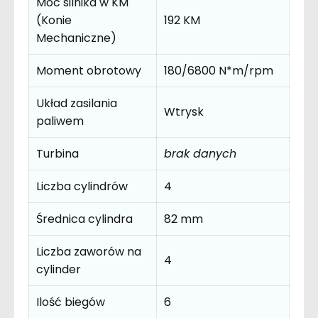
Moc silnika w KM
(Konie
192 KM
Mechaniczne)
Moment obrotowy
180/6800 N*m/rpm
Układ zasilania
Wtrysk
paliwem
Turbina
brak danych
Liczba cylindrów
4
Średnica cylindra
82 mm
Liczba zaworów na
4
cylinder
Ilość biegów
6