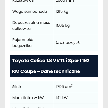
Rozstaw osi
2600 mm
Waga samochodu
1215 kg
Dopuszczalna masa
1565 kg
całkowita
Pojemność
brak danych
bagażnika
Toyota Celica 1.8 VVTL i Sport 192
KM Coupe – Dane techniczne
3
Silnik
1796 cm
Moc silnika w kW
141 kW