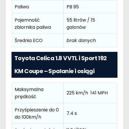
Paliwo
PB 95
Pojemność
55 litrów / 15
zbiornika paliwa
galonów
Średnia ECO
brak danych
Toyota Celica 1.8 VVTL i Sport 192
KM Coupe – Spalanie i osiągi
Maksymalna
225 km/h 141 MPH
prędkość
Przyśpieszenie do 0
7.4 s
do 100km/h