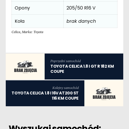
Opony
205/50 R16 V
Koła
brak danych
Celica
,
Marka: Toyota
Poprzedni samochód
TOYOTA CELICA 1.8 I GT R 182 KM
COUPE
Kolejny samochód
TOYOTA CELICA 1.8 I 16V AT200 ST
116 KM COUPE
Wyszukaj samochód: