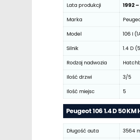
Lata produkcji
1992 –
Marka
Peuge
Model
106 I (
Silnik
1.4 D (
Rodzaj nadwozia
Hatch
Ilość drzwi
3/5
Ilość miejsc
5
Peugeot 106 1.4 D 50 K
Długość auta
3564 