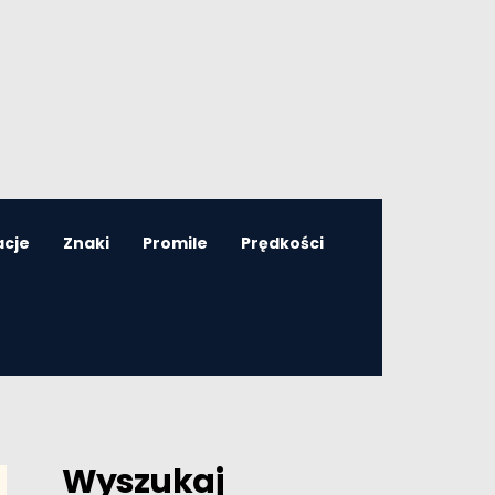
acje
Znaki
Promile
Prędkości
Wyszukaj