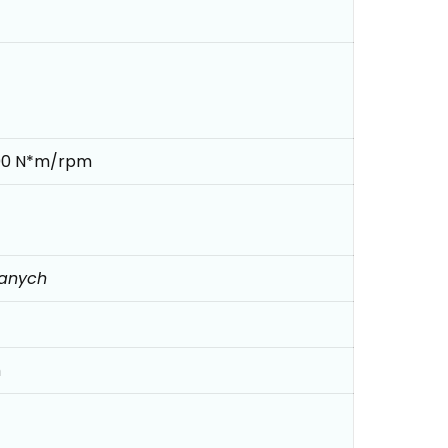
00 N*m/rpm
danych
m