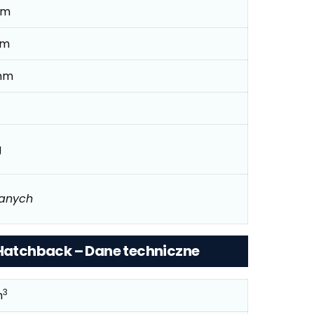
mm
mm
mm
g
danych
 Hatchback – Dane techniczne
3
m