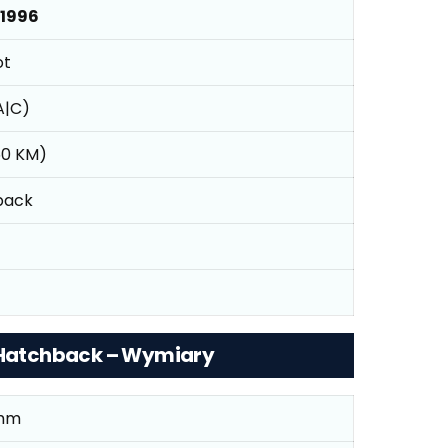
 1996
ot
1A|C)
50 KM)
back
M Hatchback – Wymiary
mm