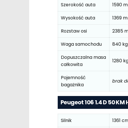
Szerokość auta
1590 
Wysokość auta
1369 
Rozstaw osi
2385 
Waga samochodu
840 kg
Dopuszczalna masa
1280 k
całkowita
Pojemność
brak 
bagażnika
Peugeot 106 1.4 D 50 KM
Silnik
1361 c