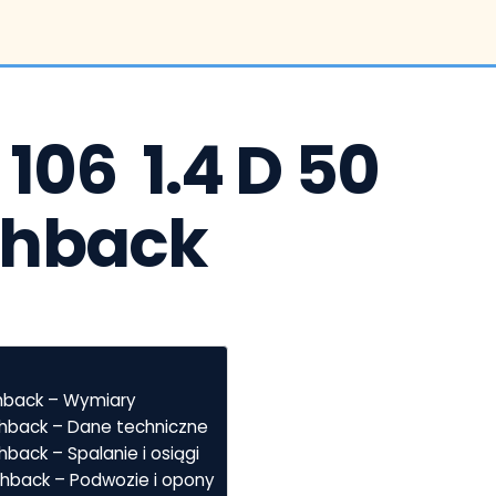
06  1.4 D 50 
chback
chback – Wymiary
chback – Dane techniczne
back – Spalanie i osiągi
chback – Podwozie i opony