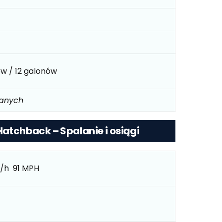
ów / 12 galonów
danych
Hatchback – Spalanie i osiągi
/h 91 MPH