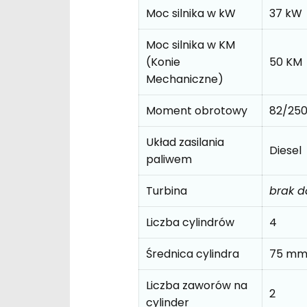
Moc silnika w kW
37 kW
Moc silnika w KM
(Konie
50 KM
Mechaniczne)
Moment obrotowy
82/25
Układ zasilania
Diesel
paliwem
Turbina
brak 
Liczba cylindrów
4
Średnica cylindra
75 m
Liczba zaworów na
2
cylinder