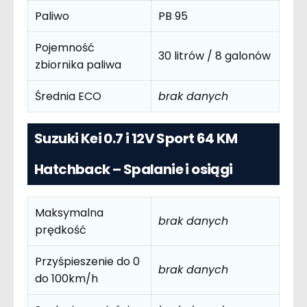
Paliwo
PB 95
Pojemność
30 litrów / 8 galonów
zbiornika paliwa
Średnia ECO
brak danych
Suzuki Kei 0.7 i 12V Sport 64 KM
Hatchback – Spalanie i osiągi
Maksymalna
brak danych
prędkość
Przyśpieszenie do 0
brak danych
do 100km/h