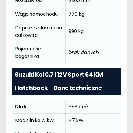
Rozstaw osi
2360 mm
Waga samochodu
770 kg
Dopuszczalna masa
990 kg
całkowita
Pojemność
brak danych
bagażnika
Suzuki Kei 0.7 i 12V Sport 64 KM
Hatchback – Dane techniczne
3
Silnik
658 cm
Moc silnika w kW
47 kW