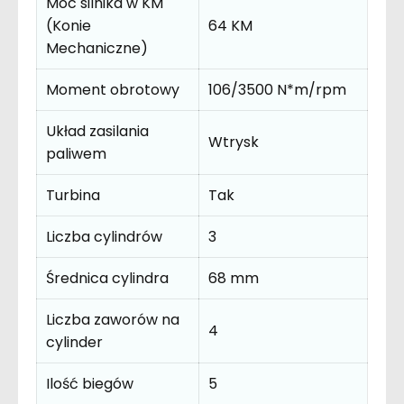
Moc silnika w KM
(Konie
64 KM
Mechaniczne)
Moment obrotowy
106/3500 N*m/rpm
Układ zasilania
Wtrysk
paliwem
Turbina
Tak
Liczba cylindrów
3
Średnica cylindra
68 mm
Liczba zaworów na
4
cylinder
Ilość biegów
5