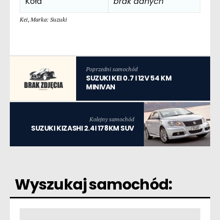
Koła
brak danych
Kei
,
Marka: Suzuki
Poprzedni samochód
SUZUKI KEI 0.7 I 12V 54 KM
MINIVAN
Kolejny samochód
SUZUKI KIZASHI 2.4I 178KM SUV
Wyszukaj samochód: