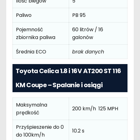
Ilość biegów
5
Paliwo
PB 95
Pojemność
60 litrów / 16
zbiornika paliwa
galonów
Średnia ECO
brak danych
Toyota Celica 1.8 i 16V AT200 ST 116
KM Coupe – Spalanie i osiągi
Maksymalna
200 km/h 125 MPH
prędkość
Przyśpieszenie do 0
10.2 s
do 100km/h