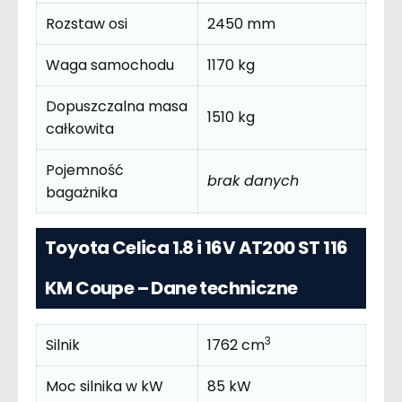
Rozstaw osi
2450 mm
Waga samochodu
1170 kg
Dopuszczalna masa
1510 kg
całkowita
Pojemność
brak danych
bagażnika
Toyota Celica 1.8 i 16V AT200 ST 116
KM Coupe – Dane techniczne
3
Silnik
1762 cm
Moc silnika w kW
85 kW