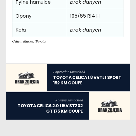
Tylne hamulce
brak danych
Opony
195/65 R14 H
Koła
brak danych
Celica
,
Marka: Toyota
Poprzedni samochód
TOYOTA CELICA 1.8 VVTL I SPORT
192 KM COUPE
Kolejny samochód
TOYOTA CELICA 2.0 I 16V ST202
GT 175 KM COUPE