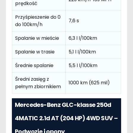
prędkość
Przyśpieszenie do 0
7,6 s
do 100km/h
Spalanie w mieście
6,3 l l/100km
Spalanie w trasie
5,1 l l/100km
Średnie spalanie
5,5 l l/100km
Średni zasięg z
1000 km (625 mil)
pełnym zbiornikiem
Mercedes-Benz GLC-klasse 250d
4MATIC 2.1d AT (204 HP) 4WD SUV –
Podwozie i opony