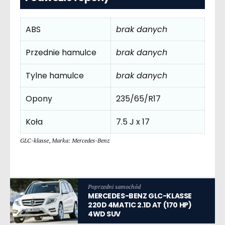
ABS
brak danych
Przednie hamulce
brak danych
Tylne hamulce
brak danych
Opony
235/65/R17
Koła
7.5 J x 17
GLC-klasse
,
Marka: Mercedes-Benz
Poprzedni samochód
MERCEDES-BENZ GLC-KLASSE
220D 4MATIC 2.1D AT (170 HP)
4WD SUV