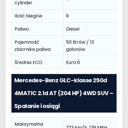
cylinder
Ilość biegów
9
Paliwo
Diesel
Pojemność
50 litrów / 13
zbiornika paliwa
galonów
Średnia ECO
Euro 6
Mercedes-Benz GLC-klasse 250d
4MATIC 2.1d AT (204 HP) 4WD SUV –
Spalanie i osiągi
Maksymalna
223 km/h 139 MPH