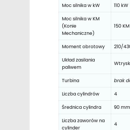
Moc silnika w kW
110 kW
Moc silnika w KM
(Konie
150 KM
Mechaniczne)
Moment obrotowy
210/4
Układ zasilania
Wtrys
paliwem
Turbina
brak 
Liczba cylindrów
4
Średnica cylindra
90 mm
Liczba zaworów na
4
cylinder