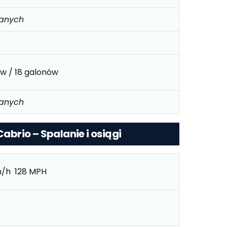
danych
ów / 18 galonów
danych
Cabrio – Spalanie i osiągi
m/h 128 MPH