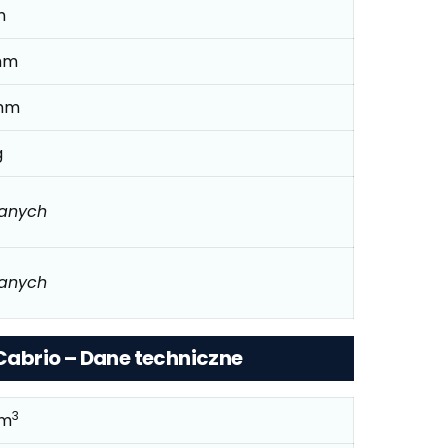
m
mm
mm
g
danych
danych
 Cabrio – Dane techniczne
3
cm