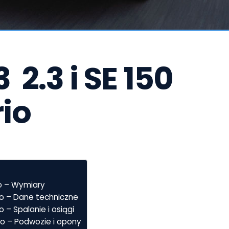
 2.3 i SE 150 
io
io – Wymiary
rio – Dane techniczne
o – Spalanie i osiągi
rio – Podwozie i opony