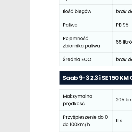
Ilość biegów
brak 
Paliwo
PB 95
Pojemność
68 litr
zbiornika paliwa
Średnia ECO
brak 
Saab 9-3 2.3 i SE 150 KM 
Maksymalna
205 k
prędkość
Przyśpieszenie do 0
11 s
do 100km/h