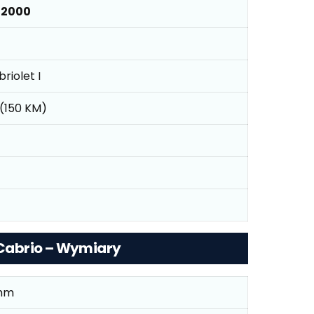
 2000
riolet I
E (150 KM)
M Cabrio – Wymiary
mm