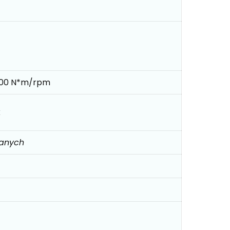
300 N*m/rpm
k
danych