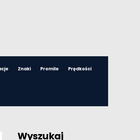
acje
Znaki
Promile
Prędkości
Wyszukaj