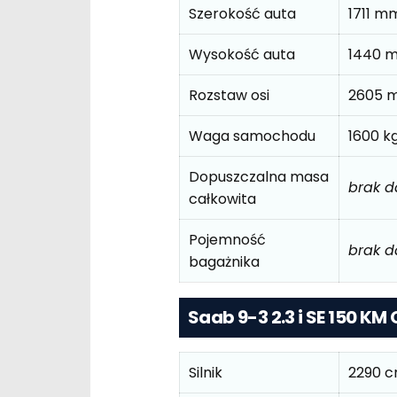
Szerokość auta
1711 m
Wysokość auta
1440 
Rozstaw osi
2605 
Waga samochodu
1600 k
Dopuszczalna masa
brak 
całkowita
Pojemność
brak 
bagażnika
Saab 9-3 2.3 i SE 150 KM
Silnik
2290 