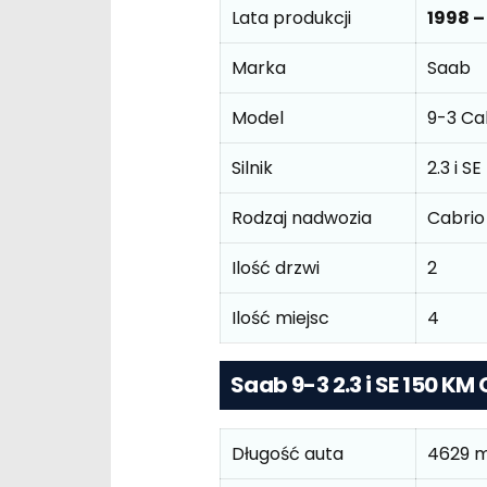
Lata produkcji
1998 –
Marka
Saab
Model
9-3 Cab
Silnik
2.3 i S
Rodzaj nadwozia
Cabrio
Ilość drzwi
2
Ilość miejsc
4
Saab 9-3 2.3 i SE 150 K
Długość auta
4629 